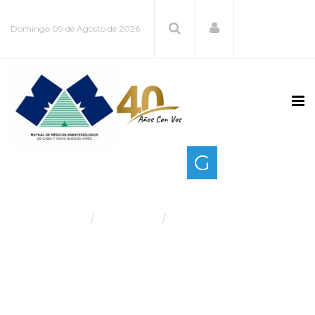
Domingo 09 de Agosto de 2026
Gestión
G
de calidad
Home
Institucional
Gestión de calidad